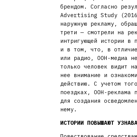
брендом. Согласно резу
Advertising Study (201
наружную рекламу, обра
трети — смотрели на ре
интригующей истории в 
и в том, что, в отличи
или радио, OOH-медиа н
только человек видит н
нее внимание и ознаком
действию. С учетом тог
поездках, OOH-реклама 
для создания осведомле
нему.
ИСТОРИИ ПОВЫШАЮТ УЗНАВ
Повествование средства