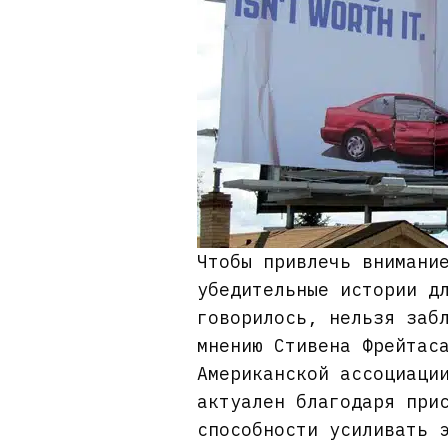
Чтобы привлечь внимани
убедительные истории д
говорилось, нельзя заб
мнению Стивена Фрейтас
Американской ассоциаци
актуален благодаря при
способности усиливать 