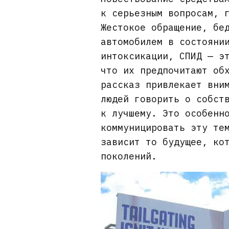
к серьезным вопросам, 
Жестокое обращение, бе
автомобилем в состояни
интоксикации, СПИД — э
что их предпочитают об
рассказ привлекает вни
людей говорить о собст
к лучшему. Это особенн
коммуницировать эту те
зависит то будущее, ко
поколений.