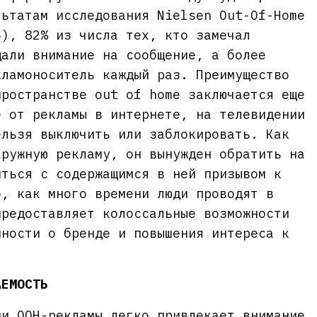
льтатам исследования Nielsen Out-Of-Home
6), 82% из числа тех, кто замечал
щали внимание на сообщение, а более
кламоноситель каждый раз. Преимущество
пространстве out of home заключается еще
е от рекламы в интернете, на телевидении
ельзя выключить или заблокировать. Как
аружную рекламу, он вынужден обратить на
иться с содержащимся в ней призывом к
о, как много времени люди проводят в
предоставляет колоссальные возможности
нности о бренде и повышения интереса к
АЕМОСТЬ
ми OOH-рекламы легко привлекает внимание