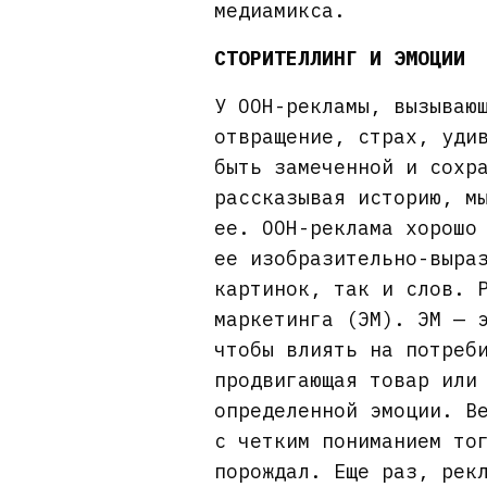
медиамикса.
СТОРИТЕЛЛИНГ И ЭМОЦИИ
У OOH-рекламы, вызываю
отвращение, страх, уди
быть замеченной и сохр
рассказывая историю, м
ее. OOH-реклама хорошо
ее изобразительно-выра
картинок, так и слов. 
маркетинга (ЭМ). ЭМ — 
чтобы влиять на потреб
продвигающая товар или
определенной эмоции. В
с четким пониманием то
порождал. Еще раз, рек