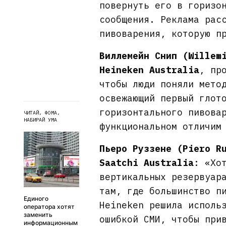
повернуть его в горизо
сообщения. Реклама рас
пивоварения, которую п
Виллемейн Снип (Willem
Heineken Australia
, пр
чтобы люди поняли мето
освежающий первый глот
горизонтального пивова
ЧИТАЙ, ФОМА,
НАБИРАЙ УМА
функциональном отличим
Пьеро Руззене (Piero R
Saatchi Australia
: «Хо
вертикальных резервуар
там, где большинство п
Единого
Heineken решила исполь
оператора хотят
заменить
ошибкой СМИ, чтобы при
информационным