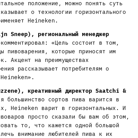
нтальное положение, можно понять суть
сказывает о технологии горизонтального
рименяет Heineken.
ijn Sneep), региональный менеджер
окомментировал: «Цель состоит в том,
ды пивоварения, которые приносят им
ок. Акцент на преимуществах
рения рассказывает потребителям о
 Heineken».
uzzene), креативный директор Saatchi &
тя большинство сортов пива варится в
ах, Heineken варит в горизонтальных. И
ивоваров просто сказали бы вам об этом,
зовать то, что кажется одной большой
влечь внимание любителей пива к их