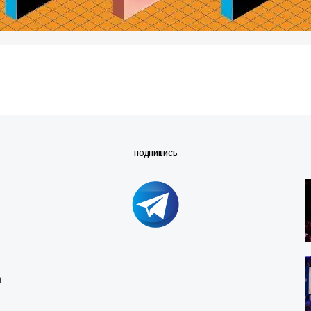
ПОДПИШИСЬ
т
а