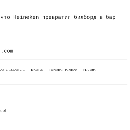
 что Heineken превратил билборд в бар
f.com
SAATCHI&SAATCHI
КРЕАТИВ
НАРУЖНАЯ РЕКЛАМА
РЕКЛАМА
dooh