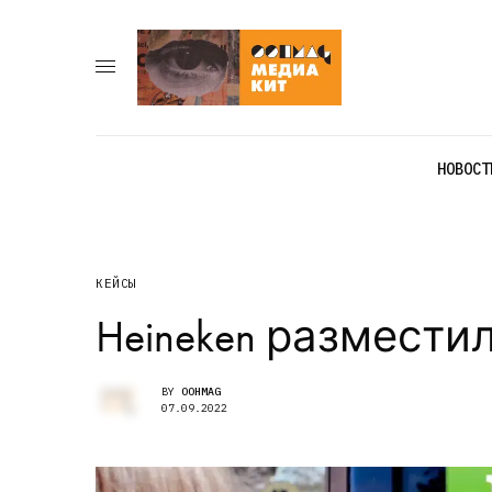
НОВОСТ
КЕЙСЫ
Heineken размест
BY
OOHMAG
07.09.2022