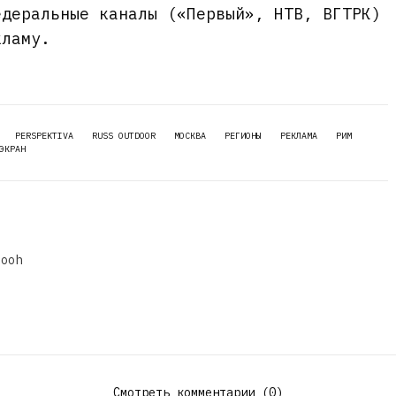
едеральные каналы («Первый», НТВ, ВГТРК)
кламу.
PERSPEKTIVA
RUSS OUTDOOR
МОСКВА
РЕГИОНЫ
РЕКЛАМА
РИМ
ЭКРАН
dooh
Смотреть комментарии (0)