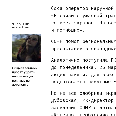
Союз оператор наружной
«В связи с ужасной тра
со всех экранов. На вс
ЧИТАЙ, ФОМА,
НАБИРАЙ УМА
и погибших».
СОНР помог региональны
предоставив в свободны
Аналогично поступила Г
до понедельника, 25 ма
Общественники
просят убрать
акцию памяти. Для всех
неприличную
рекламу из
подготовлены памятные 
аэропорта
Но не все одобрили экр
Дубовская, PR-директор
заявлению СОНР
отметил
«Конечно, необходимо о