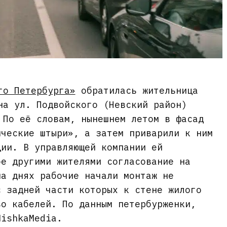
го Петербурга»
обратилась жительница
на ул. Подвойского (Невский район)
 По её словам, нынешнем летом в фасад
ические штыри», а затем приварили к ним
ции. В управляющей компании ей
ое другими жителями согласование на
на днях рабочие начали монтаж не
с задней части которых к стене жилого
во кабелей. По данным петербурженки,
MishkaMedia.