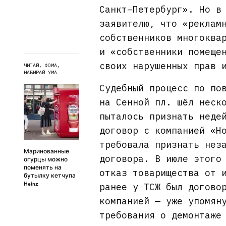
Санкт–Петербург». Но в
заявителю, что «реклам
собственников многоква
и «собственники помеще
своих нарушенных прав 
ЧИТАЙ, ФОМА,
НАБИРАЙ УМА
Судебный процесс по по
на Сенной пл. шёл неск
пыталось признать неде
договор с компанией «Н
требовала признать нез
Маринованные
договора. В июле этого
огурцы можно
поменять на
отказ товарищества от 
бутылку кетчупа
Heinz
ранее у ТСЖ был догово
компанией — уже упомян
требования о демонтаже