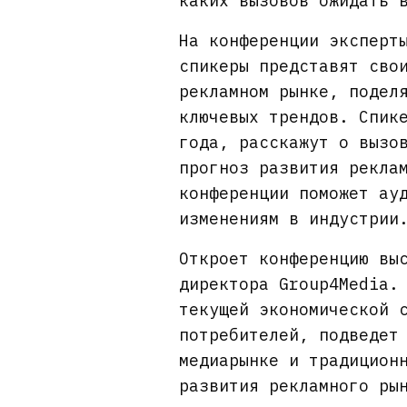
каких вызовов ожидать 
На конференции эксперт
спикеры представят сво
рекламном рынке, подел
ключевых трендов. Спик
года, расскажут о вызо
прогноз развития рекла
конференции поможет ау
изменениям в индустрии
Откроет конференцию вы
директора Group4Media.
текущей экономической 
потребителей, подведет
медиарынке и традицион
развития рекламного ры