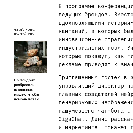
В программе конференци
ведущих брендов. Вмест
вдохновляющими история
ЧИТАЙ, ФОМА,
кампаний, в которых бы
НАБИРАЙ УМА
инновационные стратеги
индустриальных норм. У
которые покажут, как г
рекламе приводят к зна
Приглашенным гостем в 
По Лондону
управляющий директор п
разбросали
плюшевых
главных создателей ней
мишек, чтобы
помочь детям
генерирующих изображен
нашумевшего чат-бота с
GigaChat. Денис расска
и маркетинге, покажет 