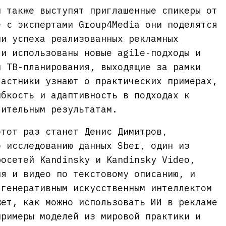
и также выступят приглашенные спикеры от
е с экспертами Group4Media они поделятся
ми успеха реализованных рекламных
ли использованы новые agile-подходы и
и ТВ-планирования, выходящие за рамки
частники узнают о практических примерах,
ибкость и адаптивность в подходах к
чительным результатам.
этот раз станет Денис Димитров,
о исследованию данных Sber, один из
росетей Kandinsky и Kandinsky Video,
ия и видео по текстовому описанию, и
 генеративным искусственным интеллектом
жет, как можно использовать ИИ в рекламе
примеры моделей из мировой практики и