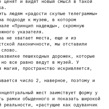
е ценят и видят новый смысл в такой
ка.
ить людям «радости скупые телеграммы»
на подходе к музею, в котором
нале «Принцип надежды», скромную
ожного указателя.
ва не хватает места, еще и из
стской лаконичности, мы отставили
 слово.
развилке пешеходных дорожек, которые
 но все равно ведут в музей. У
я магия, пространство искривляется,
ывается число 2, наверное, поэтому и
онцептуальный жест заимствует форму у
ть рамки обыденного и показать широкой
й реальности, «растущие как одуванчик