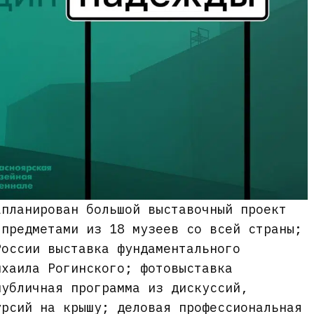
апланирован большой выставочный проект
 предметами из 18 музеев со всей страны;
России выставка фундаментального
ихаила Рогинского; фотовыставка
публичная программа из дискуссий,
урсий на крышу; деловая профессиональная