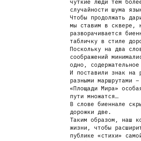
чуткие люди тем боле
случайности шума язы
Чтобы продолжать дар
мы ставим в сквере, 
разворачивается биен
табличку в стиле дор
Поскольку на два сло
соображений минимали
одно, содержательное
И поставили знак на 
разными маршрутами –
«Площади Мира» особа
пути множатся…
В слове биеннале скр
дорожки две.
Таким образом, наш к
жизни, чтобы расшири
публике «стихи» само