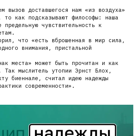
ем вызов доставшегося нам «из воздуха»
, то как подсказывают философы: наша
е предельную чувствительность к
етам.
орил, что «есть вброшенная в мир сила,
одного внимания, пристальной
нак места» может быть прочитан и как
! Так мыслитель утопии Эрнст Блох,
кту биеннале, считал идею надежды
рактики современности».