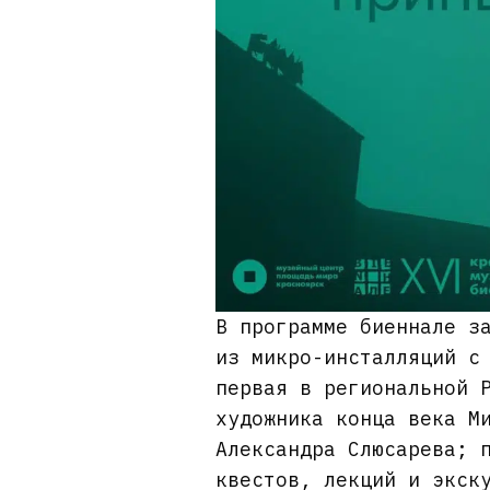
В программе биеннале з
из микро-инсталляций с
первая в региональной 
художника конца века М
Александра Слюсарева; 
квестов, лекций и экск