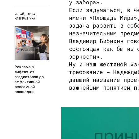
у забора».
Если задуматься, в ч
ЧИТАЙ, ФОМА,
имени «Площадь Мира»
НАБИРАЙ УМА
задача развить в себ
незначительным предм
Владимир Бибихин гов
состоящая как бы из 
зоркости».
Ну и наш жестяной «з
Реклама в
требование – Надежды
лифтах: от
гладиаторов до
давший название прое
эффективной
важнейшим понятием п
рекламной
площадки