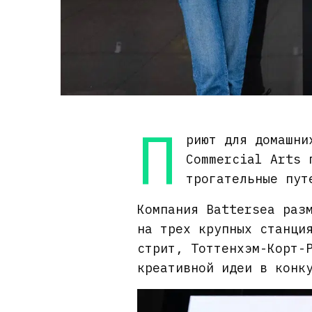
П
риют для домашни
Commercial Arts 
трогательные пут
Компания Battersea раз
на трех крупных станци
стрит, Тоттенхэм-Корт-
креативной идеи в конк