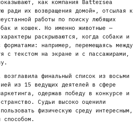
показывают, как компания Battersea
ую ради их возвращения домой», отсылая к
неустанной работы по поиску любящих
обак и кошек. Но именно животные —
 характеры раскрываются, когда собаки и
с форматами: например, перемещаясь между
уя с текстом на экране и с пассажирами,
му.
a возглавила финальный список из восьми
сией из 15 ведущих деятелей в сфере
маркетинга, одержав победу в конкурсе и
остранство. Судьи высоко оценили
спользовать физическую среду интересным,
м способом.