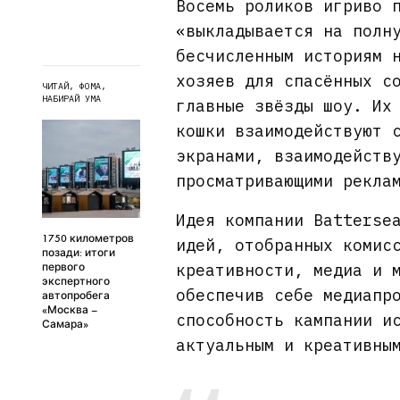
Восемь роликов игриво 
«выкладывается на полн
бесчисленным историям 
хозяев для спасённых с
ЧИТАЙ, ФОМА,
НАБИРАЙ УМА
главные звёзды шоу. Их
кошки взаимодействуют 
экранами, взаимодейств
просматривающими рекла
Идея компании Batterse
1750 километров
идей, отобранных комис
позади: итоги
креативности, медиа и 
первого
экспертного
обеспечив себе медиапр
автопробега
«Москва –
способность кампании и
Самара»
актуальным и креативны