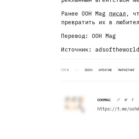
Ранее OOH Mag
писал
, ч
превратить их в любите
Перевод: OOH Mag
Источник: adsoftheworl
ТЭГИ
DOOH
КРЕАТИВ
МАРКЕТИНГ
OOHMAG
https://t.me/ooh