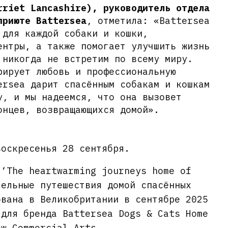
rriet Lancashire), руководитель отдела
приюте Battersea
, отметила: «Battersea
 для каждой собаки и кошки,
ентры, а также помогает улучшить жизнь
 никогда не встретим по всему миру.
рирует любовь и профессиональную
ersea дарит спасённым собакам и кошкам
у, и мы надеемся, что она вызовет
онцев, возвращающихся домой».
воскресенья 28 сентября.
 ‘The heartwarming journeys home of
тельные путешествия домой спасённых
ована в Великобритании в сентябре 2025
 для бренда Battersea Dogs & Cats Home
ew Commercial Arts.