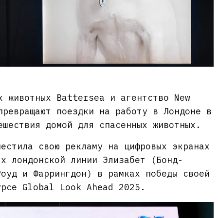
х животных Battersea и агентство New
превращают поездки на работу в Лондоне в
ешествия домой для спасенных животных.
местила свою рекламу на цифровых экранах
ях лондонской линии Элизабет (Бонд-
Роуд и Фаррингдон) в рамках победы своей
урсе Global Look Ahead 2025.