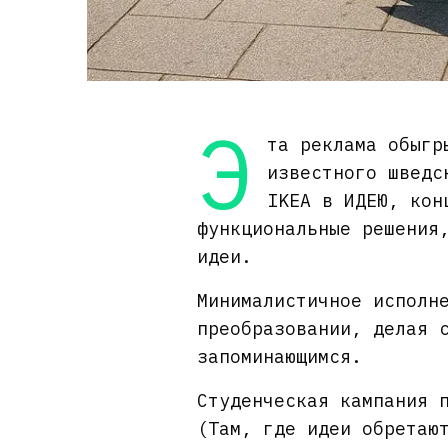
Э
та реклама обыгр
известного шведс
IKEA в ИДЕЮ, кон
функциональные решения
идеи.
Минималистичное исполн
преобразовании, делая 
запоминающимся.
Cтуденческая кампания 
(Там, где идеи обретаю