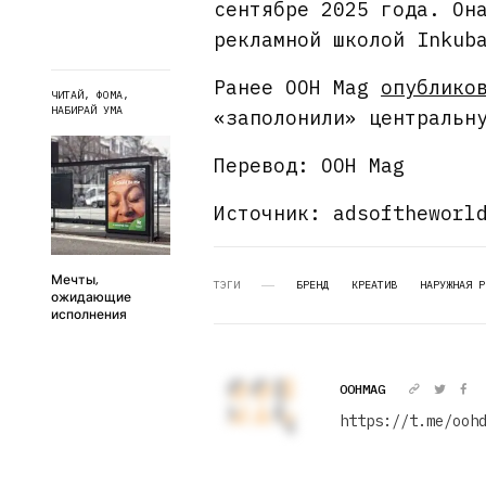
сентябре 2025 года. Он
рекламной школой Inkub
Ранее OOH Mag
опублико
ЧИТАЙ, ФОМА,
НАБИРАЙ УМА
«заполонили» центральн
Перевод: OOH Mag
Источник: adsoftheworl
Мечты,
ТЭГИ
БРЕНД
КРЕАТИВ
НАРУЖНАЯ Р
ожидающие
исполнения
OOHMAG
https://t.me/ooh