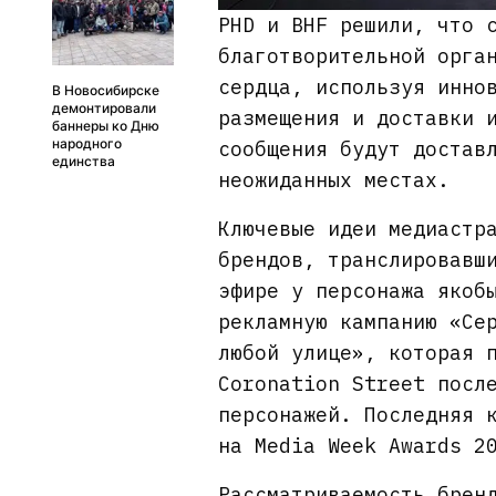
PHD и BHF решили, что 
благотворительной орга
сердца, используя инно
В Новосибирске
демонтировали
размещения и доставки 
баннеры ко Дню
народного
сообщения будут достав
единства
неожиданных местах.
Ключевые идеи медиастр
брендов, транслировавш
эфире у персонажа якоб
рекламную кампанию «Се
любой улице», которая 
Coronation Street посл
персонажей. Последняя 
на Media Week Awards 2
Рассматриваемость брен