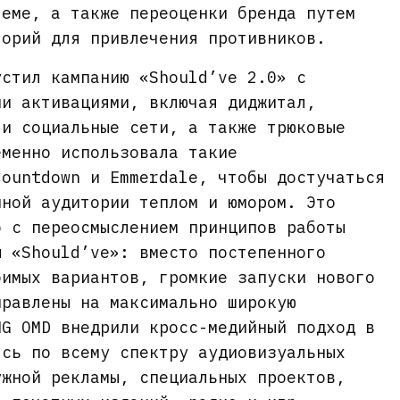
теме, а также переоценки бренда путем
торий для привлечения противников.
устил кампанию «Should’ve 2.0» с
ми активациями, включая диджитал,
 и социальные сети, а также трюковые
еменно использовала такие
Countdown и Emmerdale, чтобы достучаться
нной аудитории теплом и юмором. Это
о с переосмыслением принципов работы
ы «Should’ve»: вместо постепенного
бимых вариантов, громкие запуски нового
правлены на максимально широкую
MG OMD внедрили кросс-медийный подход в
ясь по всему спектру аудиовизуальных
ужной рекламы, специальных проектов,