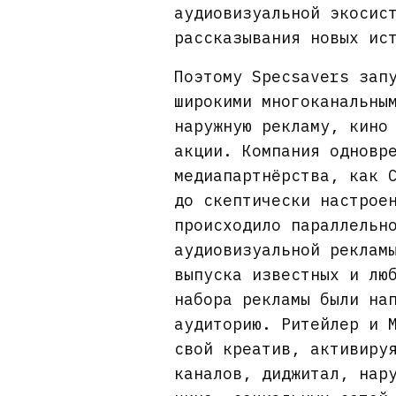
аудиовизуальной экосис
рассказывания новых ис
Поэтому Specsavers зап
широкими многоканальны
наружную рекламу, кино
акции. Компания одновр
медиапартнёрства, как 
до скептически настрое
происходило параллельн
аудиовизуальной реклам
выпуска известных и лю
набора рекламы были на
аудиторию. Ритейлер и 
свой креатив, активиру
каналов, диджитал, нар