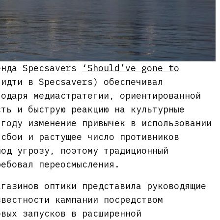
енда Specsavers
‘Should’ve gone to
идти в Specsavers) обеспечивал
годаря медиастратегии, ориентированной
сть и быструю реакцию на культурные
 году изменение привычек в использовании
 сбои и растущее число противников
под угрозу, поэтому традиционный
ребовал переосмысления.
агазинов оптики представила руководящие
звестности кампании посредством
овых запусков в расширенной