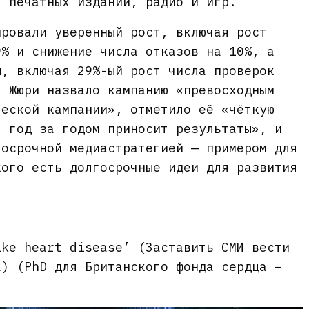
, печатных изданий, радио и игр.
ировали уверенный рост, включая рост
9% и снижение числа отказов на 10%, а
ы, включая 29%-ый рост числа проверок
. Жюри назвало кампанию «превосходным
ческой кампании», отметило её «чёткую
я год за годом приносит результаты», и
госрочной медиастратегией — примером для
кого есть долгосрочные идеи для развития
ike heart disease’ (Заставить СМИ вести
а) (PhD для Британского фонда сердца –