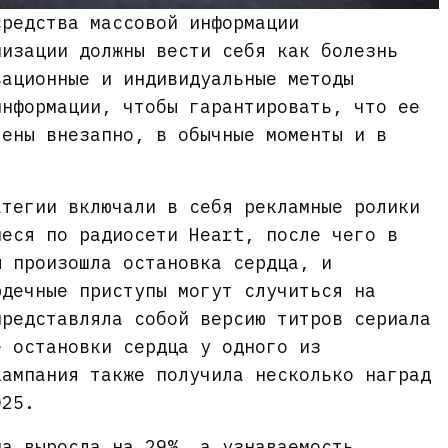
средства массовой информации
низации должны вести себя как болезнь
вационные и индивидуальные методы
информации, чтобы гарантировать, что ее
лены внезапно, в обычные моменты и в
атегии включали в себя рекламные ролики
иеся по радиосети Heart, после чего в
ы произошла остановка сердца, и
рдечные приступы могут случиться на
представляла собой версию титров сериала
е остановки сердца у одного из
кампания также получила несколько наград
025.
да выросла на 29%, а узнаваемость