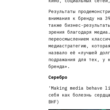
кино, социальных сетей
Результаты продемонстр
внимания к бренду на 3
также бизнес-результат
зрения благодаря медиа
переосмыслением класси
медиастратегию, котора
назвало её «лучшей дол
подражания для тех, у 
бренда».
Серебро
‘Making media behave l
себя как болезнь сердц
BHF)