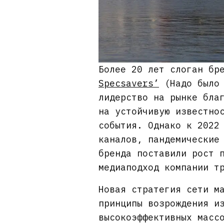
Более 20 лет слоган бр
Specsavers’
(Надо было 
лидерство на рынке бла
на устойчивую известно
события. Однако к 2022
каналов, пандемические
бренда поставили рост 
медиаподход компании т
Новая стратегия сети м
принципы возрождения и
высокоэффективных масс