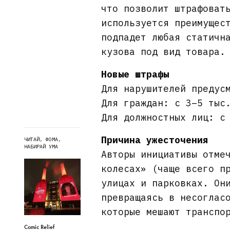
что позволит штрафоват
используется преимущес
подпадет любая статичн
кузова под вид товара.
Новые штрафы
Для нарушителей предус
Для граждан: с 3–5 тыс
Для должностных лиц: с
Причина ужесточения
ЧИТАЙ, ФОМА,
НАБИРАЙ УМА
Авторы инициативы отме
колесах» (чаще всего п
улицах и парковках. Он
превращаясь в несоглас
которые мешают транспо
Comic Relief