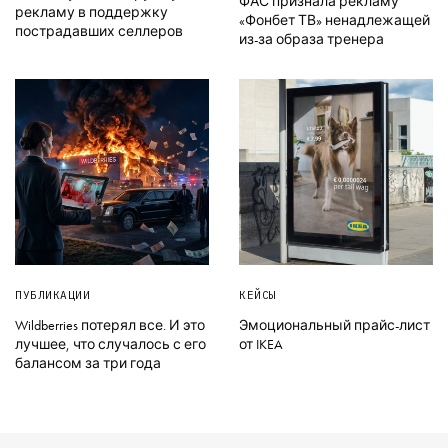
ФАС признала рекламу
рекламу в поддержку
«Фонбет ТВ» ненадлежащей
пострадавших селлеров
из-за образа тренера
ПУБЛИКАЦИИ
КЕЙСЫ
Wildberries потерял все. И это
Эмоциональный прайс-лист
лучшее, что случалось с его
от IKEA
балансом за три года