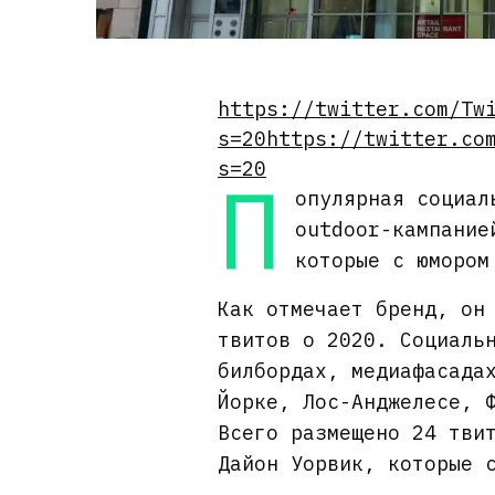
https://twitter.com/Tw
s=20
https://twitter.co
s=20
П
опулярная социал
outdoor-кампание
которые с юмором
Как отмечает бренд, он
твитов о 2020. Социаль
билбордах, медиафасада
Йорке, Лос-Анджелесе, 
Всего размещено 24 тви
Дайон Уорвик, которые 