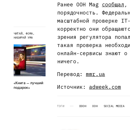
Ранее OOH Mag
сообщал
,
порядочность. Федераль
масштабной проверке IT
корректно они обращают
ЧИТАЙ, ФОМА,
зрения регулятора попа
НАБИРАЙ УМА
такая проверка необход
онлайн-сервисы знают о
ничего.
Перевод:
mmr.ua
«Книга — лучший
Источник:
adweek.com
подарок»
ТЭГИ
DOOH
OOH
SOCIAL MEDIA