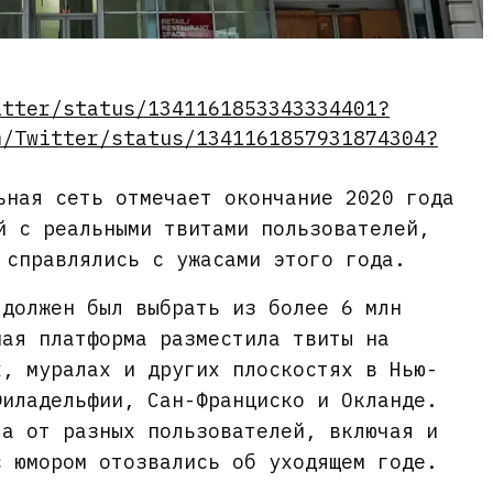
itter/status/1341161853343334401?
m/Twitter/status/1341161857931874304?
ьная сеть отмечает окончание 2020 года
й с реальными твитами пользователей,
 справлялись с ужасами этого года.
 должен был выбрать из более 6 млн
ная платформа разместила твиты на
х, муралах и других плоскостях в Нью-
Филадельфии, Сан-Франциско и Окланде.
та от разных пользователей, включая и
с юмором отозвались об уходящем годе.