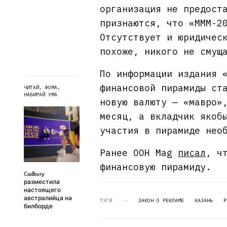
организация не предост
признаются, что «МММ-2
Отсутствует и юридичес
похоже, никого не смущ
По информации издания 
финансовой пирамиды ст
ЧИТАЙ, ФОМА,
НАБИРАЙ УМА
новую валюту — «мавро»
месяц, а вкладчик якоб
участия в пирамиде нео
Ранее OOH Mag
писал
, ч
финансовую пирамиду.
Cadbury
разместила
настоящего
австралийца на
ТЭГИ
ЗАКОН О РЕКЛАМЕ
КАЗАНЬ
Р
билборде