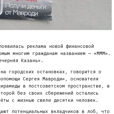
появилась реклама новой финансовой
омым многим гражданам названием — «МММ».
черняя Казань».
 на городских остановках, говорится о
мопомощи Сергея Мавроди», основателя
пирамиды в постсоветском пространстве, в
оторой без своих сбережений остались
чёты с жизнью свели десятки человек.
дают потенциальных вкладчиков в лоб, что