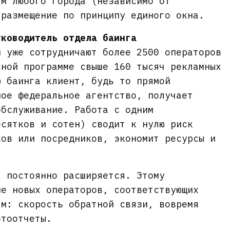
ям любого города (независимо от
 размещение по принципу единого окна.
уководитель отдела баинга
и уже сотрудничают более 2500 операторов
сной программе свыше 160 тысяч рекламных
ю баинга клиент, будь то прямой
ное федеральное агентство, получает
обслуживание. Работа с одним
есятков и сотен) сводит к нулю риск
ков или посредников, экономит ресурсы и
а постоянно расширяется. Этому
ие новых операторов, соответствующих
ям: скорость обратной связи, вовремя
отоотчеты.