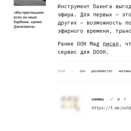
Инструмент баинга выго
«Мы приглашаем
эфира. Для первых – эт
всех на наше
других – возможность п
барбекю, кроме
Джоковича»
эфирного времени, тран
Ранее OOH Mag
писал
, ч
сервис для DOOH.
ТЭГИ
OOH
ДИЗАЙНМАСТЕР
НАРУЖНА
OOHMAG
https://t.me/ooh