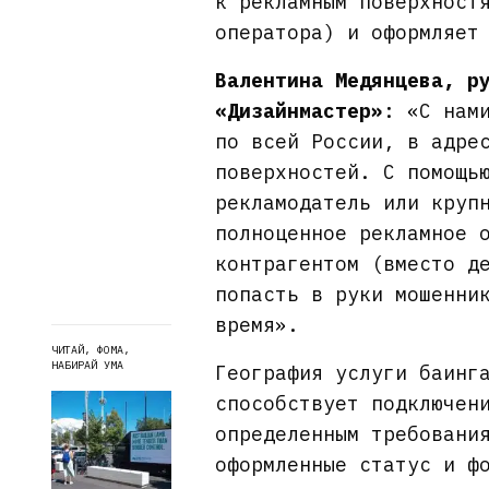
к рекламным поверхност
оператора) и оформляет
Валентина Медянцева, р
«Дизайнмастер»
: «С нам
по всей России, в адре
поверхностей. С помощь
рекламодатель или круп
полноценное рекламное 
контрагентом (вместо д
попасть в руки мошенни
время».
ЧИТАЙ, ФОМА,
НАБИРАЙ УМА
География услуги баинг
способствует подключен
определенным требовани
оформленные статус и ф