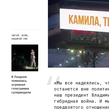
ЧИТАЙ, ФОМА,
НАБИРАЙ УМА
В Лондоне
появилась
«Мы все надеялись, ч
огромная
останется вне полити
голограмма
супермодели
наш президент Владим
гибридная война. И м
предвзятого отношени