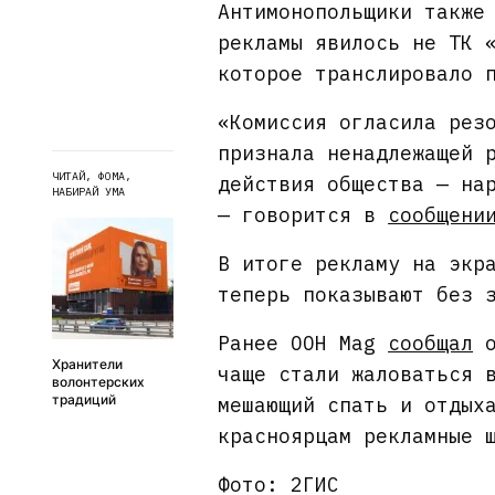
Антимонопольщики также
рекламы явилось не ТК 
которое транслировало 
«Комиссия огласила рез
признала ненадлежащей 
ЧИТАЙ, ФОМА,
действия общества — на
НАБИРАЙ УМА
— говорится в
сообщени
В итоге рекламу на экр
теперь показывают без 
Ранее OOH Mag
сообщал
о
Хранители
чаще стали жаловаться 
волонтерских
традиций
мешающий спать и отдых
красноярцам рекламные 
Фото: 2ГИС