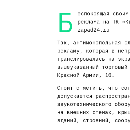
Б
еспокоящая своим
реклама на ТК «
zapad24.ru
Так, антимонопольная с
рекламу, которая в неп
транслировалась на экр
вышеуказанный торговый
Красной Армии, 10.
Стоит отметить, что со
допускается распростра
звукотехнического обор
на внешних стенах, кры
зданий, строений, соор