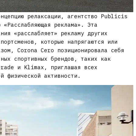
онцепцию релаксации, агентство Publicis
ю «Расслабляющая реклама». Эта
ания «расслабляет» рекламу других
спортсменов, которые напрягаются или
азом, Corona Cero позиционировала себя
чных спортивных брендов, таких как
erade и Klimax, приглашая всех
ой физической активности.