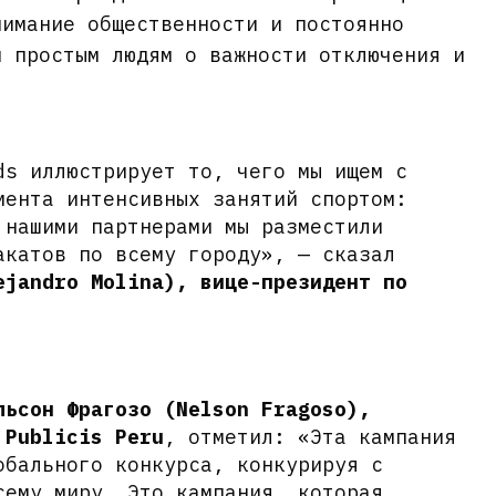
нимание общественности и постоянно
и простым людям о важности отключения и
ds иллюстрирует то, чего мы ищем с
мента интенсивных занятий спортом:
 нашими партнерами мы разместили
акатов по всему городу», — сказал
ejandro Molina), вице-президент по
льсон Фрагозо (Nelson Fragoso),
 Publicis Peru
, отметил: «Эта кампания
обального конкурса, конкурируя с
сему миру. Это кампания, которая