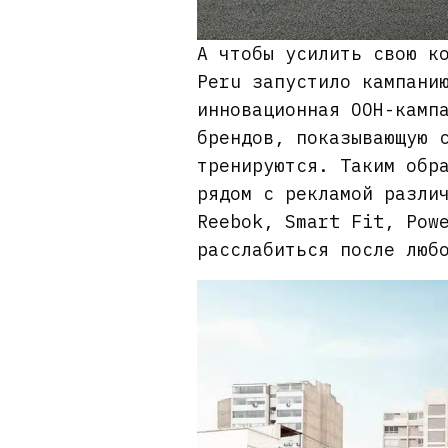
А чтобы усилить свою к
Peru запустило кампани
инновационная OOH-камп
брендов, показывающую 
тренируются. Таким обр
рядом с рекламой разли
Reebok, Smart Fit, Pow
расслабиться после люб