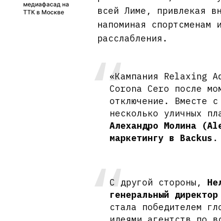
медиафасад на
всей Лиме, привлекая в
ТТК в Москве
напоминая спортсменам 
расслабления.
«Кампания Relaxing A
Corona Cero после мо
отключение. Вместе с
несколько уличных пл
Алехандро Молина (Al
маркетингу в Backus
.
С другой стороны,
Не
генеральный директор
стала победителем гл
идеями агентств по в