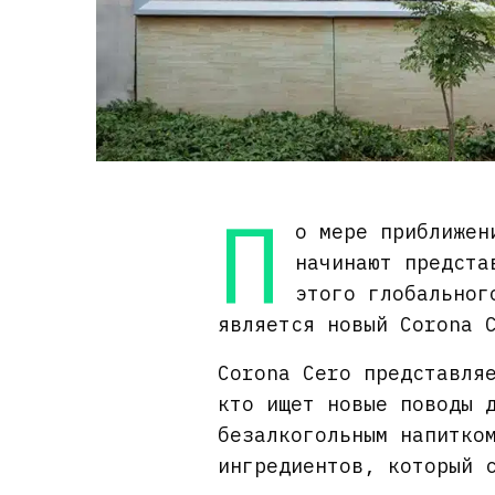
П
о мере приближен
начинают предста
этого глобальног
является новый Corona 
Corona Cero представля
кто ищет новые поводы 
безалкогольным напитко
ингредиентов, который 