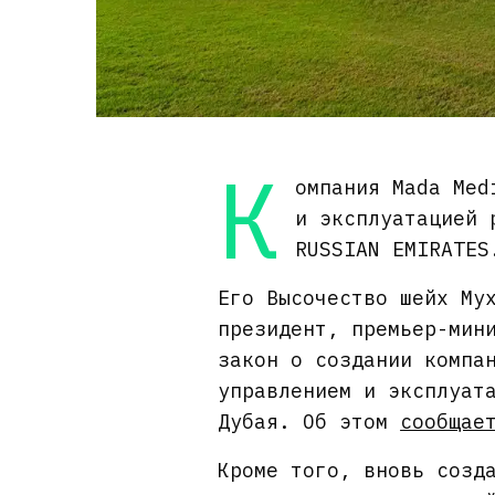
К
омпания Mada Med
и эксплуатацией 
RUSSIAN EMIRATES
Его Высочество шейх Му
президент, премьер-мин
закон о создании компа
управлением и эксплуат
Дубая. Об этом
сообщае
Кроме того, вновь созд