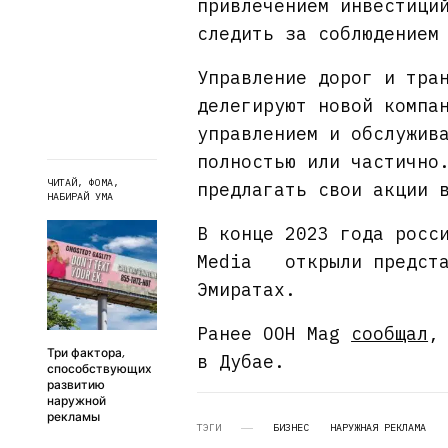
привлечением инвестици
следить за соблюдением
Управление дорог и тра
делегируют новой компа
управлением и обслужив
полностью или частично
ЧИТАЙ, ФОМА,
предлагать свои акции 
НАБИРАЙ УМА
В конце 2023 года росс
Media открыли представ
Эмиратах.
Ранее OOH Mag
сообщал
,
Три фактора,
в Дубае.
способствующих
развитию
наружной
рекламы
ТЭГИ
БИЗНЕС
НАРУЖНАЯ РЕКЛАМА