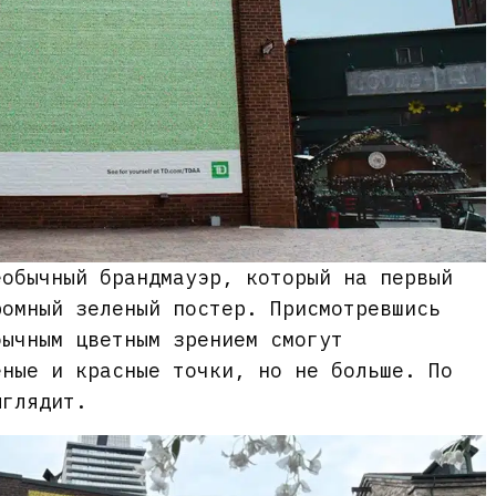
еобычный брандмауэр, который на первый
ромный зеленый постер. Присмотревшись
бычным цветным зрением смогут
еные и красные точки, но не больше. По
ыглядит.