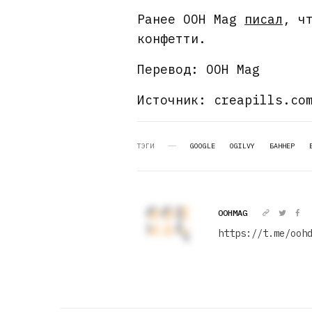
Ранее OOH Mag
писал
, ч
конфетти.
Перевод: OOH Mag
Источник: creapills.co
ТЭГИ
GOOGLE
OGILVY
БАННЕР
OOHMAG
https://t.me/ooh