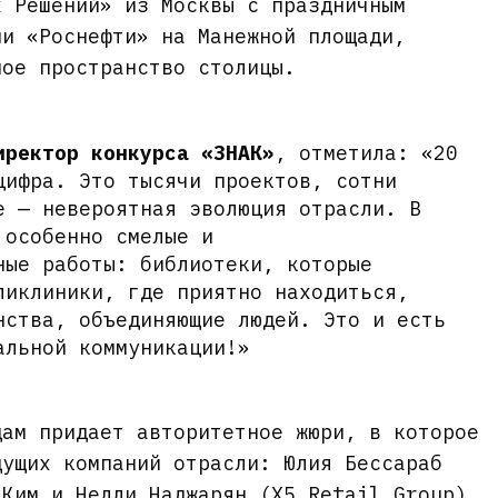
х Решений» из Москвы с праздничным
ии «Роснефти» на Манежной площади,
ное пространство столицы.
иректор конкурса «ЗНАК»
, отметила: «20
цифра. Это тысячи проектов, сотни
е — невероятная эволюция отрасли. В
 особенно смелые и
ные работы: библиотеки, которые
ликлиники, где приятно находиться,
нства, объединяющие людей. Это и есть
альной коммуникации!»
дам придает авторитетное жюри, в которое
дущих компаний отрасли: Юлия Бессараб
 Ким и Нелли Наджарян (Х5 Retail Group),