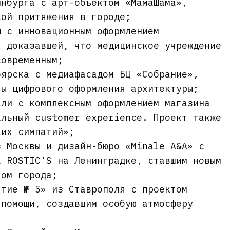
инбурга с арт-объектом «МамаШама»,
кой притяжения в городе;
ы с инновационным оформлением
, доказавшей, что медицинское учреждение
современным;
оярска с медиафасадом БЦ «Собрание»,
ты цифрового оформления архитектуры;
али с комплексным оформлением магазина
альный customer experience. Проект также
ких симпатий»;
з Москвы и дизайн-бюро «Minale A&A» с
а ROSTIC’S на Ленинградке, ставшим новым
лом города;
ятие № 5» из Ставрополя с проектом
 помощи, создавшим особую атмосферу