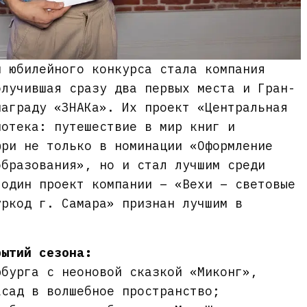
м юбилейного конкурса стала компания
олучившая сразу два первых места и Гран-
награду «ЗНАКа». Их проект «Центральная
иотека: путешествие в мир книг и
юри не только в номинации «Оформление
образования», но и стал лучшим среди
 один проект компании – «Вехи – световые
уркод г. Самара» признан лучшим в
рытий сезона:
рбурга с неоновой сказкой «Миконг»,
асад в волшебное пространство;