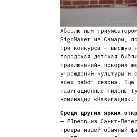
Абсолютным триумфаторо
SignMaker из Самары, п
при конкурса — высшую 
городская детская библ
приключений» покорил ж
учреждений культуры и 
всех работ сезона. Еще
навигационные пилоны Т
номинации «Навигация».
Среди других ярких отк
— PJneon из Санкт-Пете
превратившей обычный ф