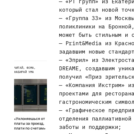
— «РТ групп» из Екатер
который стал новой точ
— «Группа 33» из Москв
поликлиники на Бронной
может быть стильным и 
— Print&Media из Красн
задавшим новые стандар
— «Эприл» из Электрост
DREAME, создавшим уник
ЧИТАЙ, ФОМА,
НАБИРАЙ УМА
получил «Приз зрительс
— «Компания Икстрим» и
проектами для ресторан
гастрономическим симво
— «Графическое предпри
отделения паллиативной
«Уклоняешься от
платы за проезд,
заботы и поддержки;
плати по счетам»