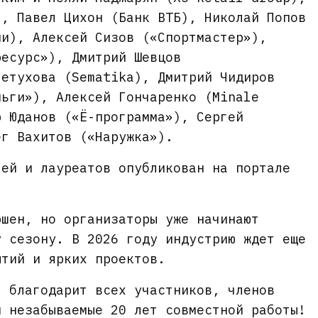
), Павел Цихон (Банк ВТБ), Николай Попов
ии), Алексей Сизов («Спортмастер»),
ресурс»), Дмитрий Шевцов
Петухова (Sematika), Дмитрий Чидиров
ньги»), Алексей Гончаренко (Minale
р Юданов («Ё-программа»), Сергей
ег Вахитов («Наружка»).
лей и лауреатов опубликован на портале
ршен, но организаторы уже начинают
у сезону. В 2026 году индустрию ждет еще
ытий и ярких проектов.
» благодарит всех участников, членов
и незабываемые 20 лет совместной работы!