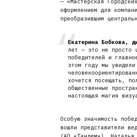
— «Мастерская Городски
оформлением для компан
преобразившим централь
Екатерина Бобкова, д
лет — это не просто 
победителей и главно
этом году мы увидели
человекоориентирован
хочется посещать, по
общественные простра
настоящая магия визу
Особую значимость побе
вошли представители ве
(АО «Тандем»), Наталья