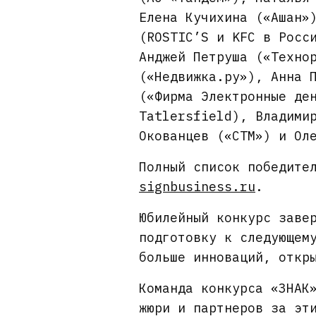
Елена Кучихина («Ашан»
(ROSTIC’S и KFC в Росс
Анджей Петруша («Техно
(«Недвижка.ру»), Анна 
(«Фирма Электронные де
Tatlersfield), Владими
Окованцев («СТМ») и Ол
Полный список победите
signbusiness.ru
.
Юбилейный конкурс заве
подготовку к следующем
больше инноваций, откр
Команда конкурса «ЗНАК
жюри и партнеров за эт