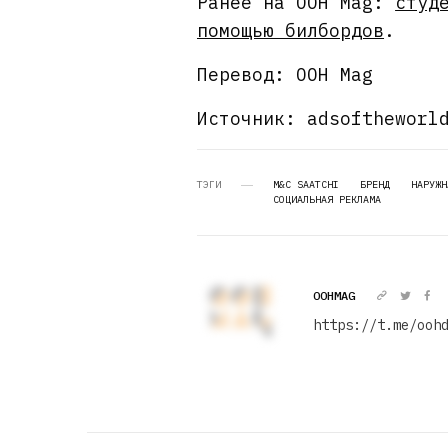
Ранее на OOH Mag:
студ
помощью билбордов
.
Перевод: OOH Mag
Источник: adsoftheworl
ТЭГИ
M&C SAATCHI
БРЕНД
НАРУЖН
СОЦИАЛЬНАЯ РЕКЛАМА
OOHMAG
https://t.me/ooh