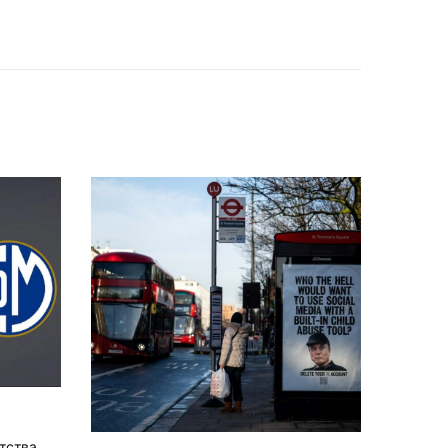
тства,