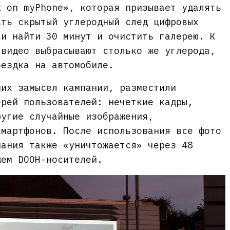
t on myPhone», которая призывает удалять
ать скрытый углеродный след цифровых
ли найти 30 минут и очистить галерею. К
 видео выбрасывают столько же углерода,
оездка на автомобиле.
ших замысел кампании, разместили
ерей пользователей: нечеткие кадры,
ругие случайные изображения,
смартфонов. После использования все фото
пания также «уничтожается» через 48
жем DOOH-носителей.