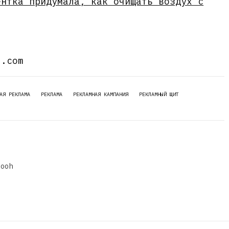
ентка придумала, как очищать воздух с
d.com
АЯ РЕКЛАМА
РЕКЛАМА
РЕКЛАМНАЯ КАМПАНИЯ
РЕКЛАМНЫЙ ЩИТ
dooh