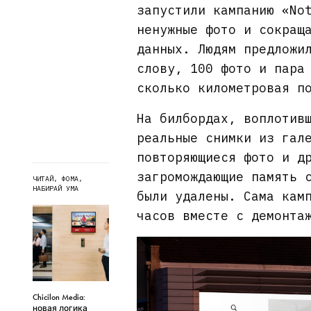
запустили кампанию «No
ненужные фото и сокращ
данных. Людям предложи
слову, 100 фото и пара
сколько километровая п
На билбордах, воплотив
реальные снимки из гал
повторяющиеся фото и д
загромождающие память 
ЧИТАЙ, ФОМА,
НАБИРАЙ УМА
были удалены. Сама кам
часов вместе с демонта
Chicilon Media:
новая логика