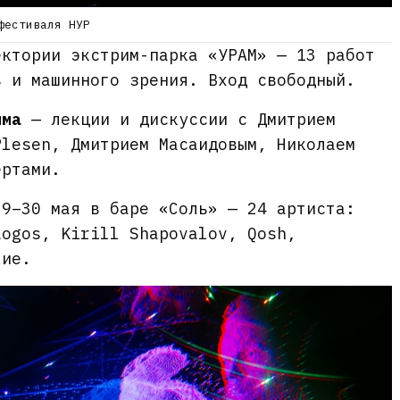
фестиваля НУР
ктории экстрим-парка «УРАМ» — 13 работ
в и машинного зрения. Вход свободный.
мма
— лекции и дискуссии с Дмитрием
Plesen, Дмитрием Масаидовым, Николаем
ертами.
9–30 мая в баре «Соль» — 24 артиста:
Logos, Kirill Shapovalov, Qosh,
гие.