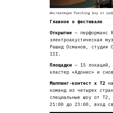
Инсталляция Punching boy от rad
Главное о фестивале
Открытие
— перформанс R
электроакустическая му
Рашид Османов, студия 
III.
Площадки
— 15 локаций, 
кластер «Адонис» и сно
Маппинг-контест х Т2
на
команд из четырех стра
специальные шоу от Т2,
21:00 до 23:00, вход с