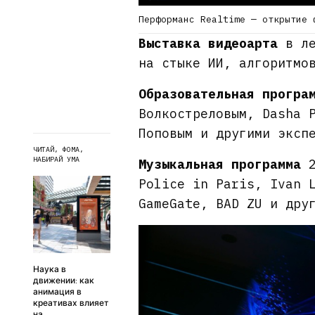
Перформанс Realtime — открытие 
Выставка видеоарта
в ле
на стыке ИИ, алгоритмо
Образовательная програ
Волкостреловым, Dasha 
Поповым и другими эксп
ЧИТАЙ, ФОМА,
НАБИРАЙ УМА
Музыкальная программа
2
Police in Paris, Ivan 
GameGate, BAD ZU и дру
Наука в
движении: как
анимация в
креативах влияет
на