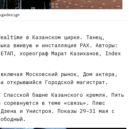
ugadesign
ealtime в Казанском цирке. Танец,
зыка вживую и инсталляция PAX. Авторы:
СЕТАП, хореограф Марат Казиханов, Index
включая Московский рынок, Дом актера,
ва открывшийся Городской магистрат.
 Спасской башне Казанского кремля. Пять
н соревнуются в теме «связь». Плюс
 Дзена и Унистроя. Показы 29–31 мая с
вободный.