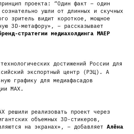
принцип проекта: “Один факт – один
 сознательно ушли от длинных и скучных
ого зритель видит короткое, мощное
ную 3D-метафору», – рассказывает
бренд-стратегии медиахолдинга МАЕР
 технологических достижений России для
ссийский экспортный центр (РЭЦ). А
ьную графику для медиафасадов
дии MAХ.
AX решили реализовать проект через
игантских объемных 3D-стикеров,
вляются на экранах», – добавляет
Алёна