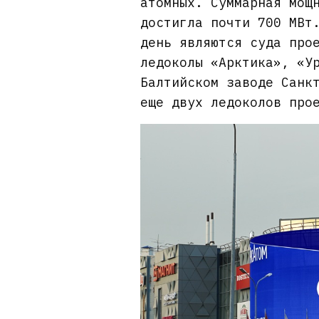
атомных. Суммарная мощ
достигла почти 700 МВт
день являются суда про
ледоколы «Арктика», «У
Балтийском заводе Санк
еще двух ледоколов про