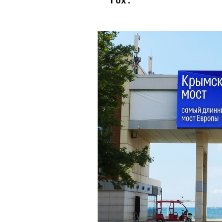
Гох
.