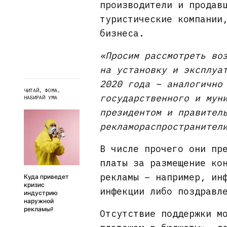
производители и продав
туристические компании
бизнеса.
«Просим рассмотреть во
на установку и эксплуа
2020 года – аналогично
ЧИТАЙ, ФОМА,
государственного и мун
НАБИРАЙ УМА
президентом и правител
рекламораспространител
В числе прочего они пр
платы за размещение ко
рекламы – например, ин
Куда приведет
кризис
инфекции либо поздравл
индустрию
наружной
рекламы?
Отсутствие поддержки м