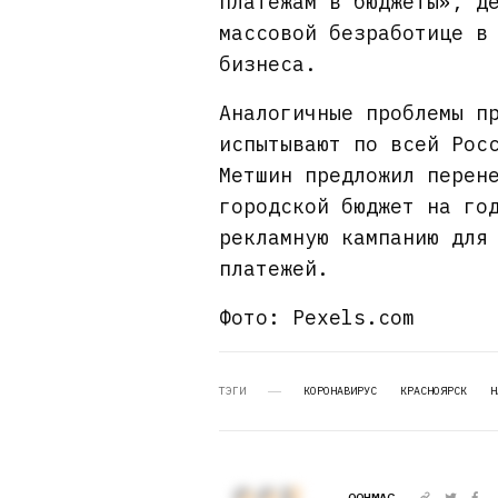
платежам в бюджеты», д
массовой безработице в
бизнеса.
Аналогичные проблемы п
испытывают по всей Рос
Метшин предложил перен
городской бюджет на го
рекламную кампанию для
платежей.
Фото: Pexels.com
ТЭГИ
КОРОНАВИРУС
КРАСНОЯРСК
Н
OOHMAG