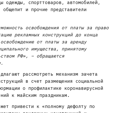
цы одежды, спорттоваров, автомобилей,
, общепит и прочие представители
зможность освобождения от платы за право
тацию рекламных конструкций до конца
 освобождению от платы за аренду
иципального имущества, принятому
ьством РФ», – обращаются
и.
едлагают рассмотреть механизм зачета
нструкций в счет размещения социальной
формации о профилактике коронавирусной
ений к майским праздникам.
ожет привести к «полному дефолту по