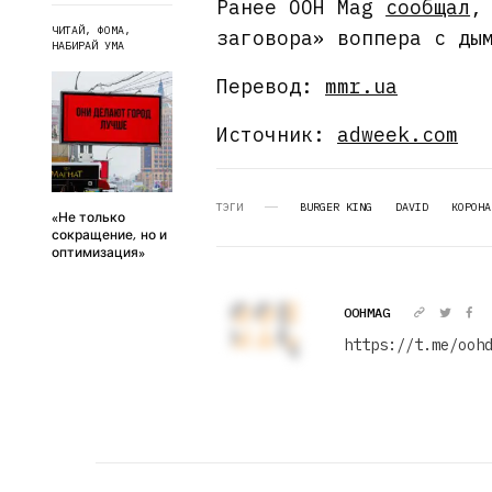
Ранее OOH Mag
сообщал
,
ЧИТАЙ, ФОМА,
заговора» воппера с ды
НАБИРАЙ УМА
Перевод:
mmr.ua
Источник:
adweek.com
ТЭГИ
BURGER KING
DAVID
КОРОНА
«Не только
сокращение, но и
оптимизация»
OOHMAG
https://t.me/ooh