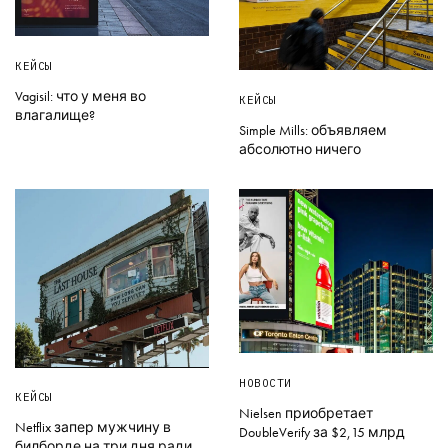
КЕЙСЫ
Vagisil: что у меня во
КЕЙСЫ
влагалище?
Simple Mills: объявляем
абсолютно ничего
НОВОСТИ
КЕЙСЫ
Nielsen приобретает
Netflix запер мужчину в
DoubleVerify за $2,15 млрд
билборде на три дня ради