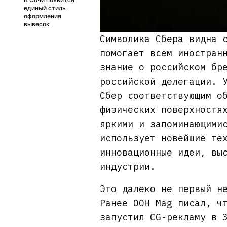
единый стиль
оформления
вывесок
Символика Сбера видна 
помогает всем иностран
знание о российском бр
российской делегации. 
Сбер соответствующим о
физических поверхностя
яркими и запоминающими
использует новейшие те
инновационные идеи, вы
индустрии.
Это далеко не первый н
Ранее OOH Mag
писал
, ч
запустил CG-рекламу в 