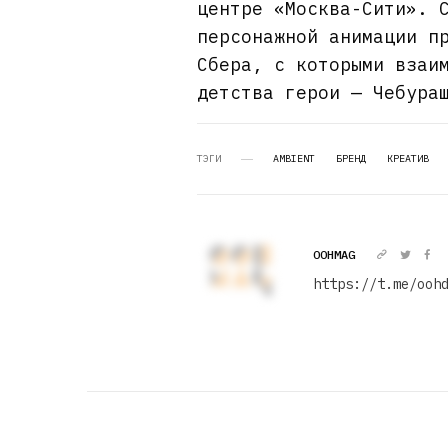
центре «Москва-Сити». 
персонажной анимации п
Сбера, с которыми взаи
детства герои — Чебура
ТЭГИ
AMBIENT
БРЕНД
КРЕАТИВ
OOHMAG
https://t.me/ooh