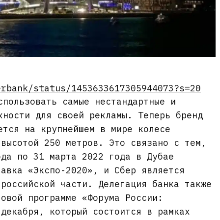
erbank/status/1453633617305944073?s=20
спользовать самые нестандартные и
хности для своей рекламы. Теперь бренд
ется на крупнейшем в мире колесе
 высотой 250 метров. Это связано с тем,
ода по 31 марта 2022 года в Дубае
тавка «Экспо-2020», и Сбер является
 российской части. Делегация банка также
ловой программе «Форума России:
 декабря, который состоится в рамках