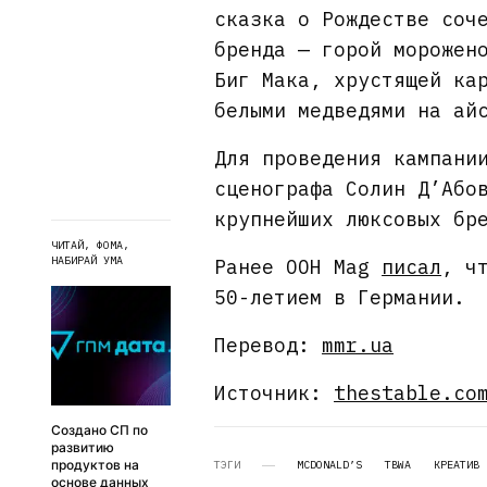
сказка о Рождестве соч
бренда — горой морожен
Биг Мака, хрустящей ка
белыми медведями на ай
Для проведения кампани
сценографа Солин Д’Або
крупнейших люксовых бр
ЧИТАЙ, ФОМА,
НАБИРАЙ УМА
Ранее OOH Mag
писал
, ч
50-летием в Германии.
Перевод:
mmr.ua
Источник:
thestable.co
Создано СП по
развитию
продуктов на
ТЭГИ
MCDONALD’S
TBWA
КРЕАТИВ
основе данных