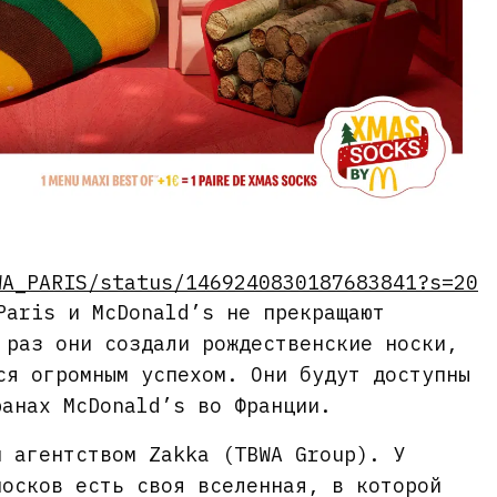
WA_PARIS/status/1469240830187683841?s=20
Paris и McDonald’s не прекращают
 раз они создали рождественские носки,
ся огромным успехом. Они будут доступны
ранах McDonald’s во Франции.
н агентством Zakka (TBWA Group). У
носков есть своя вселенная, в которой