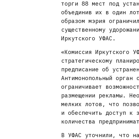
торги 88 мест под уста
объединив их в один ло
образом мэрия ограничи
существенному удорожан
Иркутского УФАС.
«Комиссия Иркутского У
стратегическому планир
предписание об устране
Антимонопольный орган 
ограничивает возможнос
размещении рекламы. Не
мелких лотов, что позв
и обеспечить доступ к 
количества предпринима
В УФАС уточнили, что н