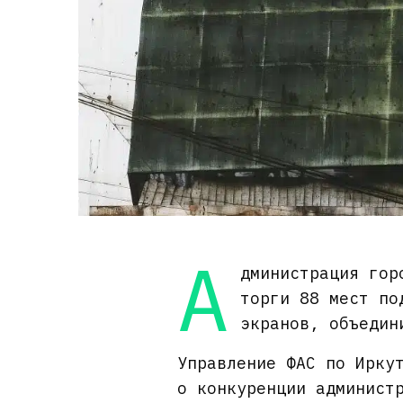
А
дминистрация гор
торги 88 мест по
экранов, объедин
Управление ФАС по Ирку
о конкуренции админист