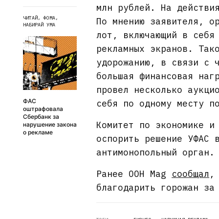
млн рублей. На действи
ЧИТАЙ, ФОМА,
По мнению заявителя, о
НАБИРАЙ УМА
лот, включающий в себя
рекламных экранов. Так
удорожанию, в связи с 
большая финансовая наг
провел несколько аукци
ФАС
себя по одному месту п
оштрафовала
Сбербанк за
Комитет по экономике и
нарушение закона
о рекламе
оспорить решение УФАС 
антимонопольный орган.
Ранее OOH Mag
сообщал
,
благодарить горожан за