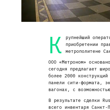
К
рупнейший операт
приобретении пра
метрополитене Са
ООО «Метроном» основан
сегодня предлагает шир
более 2000 конструкций
панели сити-формата, э
вагонах, с возможность
В результате сделки Ru
всего инвентаря Санкт-