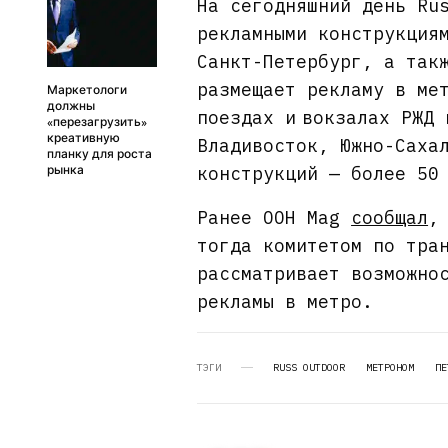
На сегодняшний день Ru
рекламными конструкция
Санкт-Петербург, а так
размещает рекламу в ме
Маркетологи
должны
поездах и вокзалах РЖД
«перезагрузить»
креативную
Владивосток, Южно-Саха
планку для роста
конструкций — более 50
рынка
Ранее OOH Mag
сообщал
,
тогда комитетом по тра
рассматривает возможно
рекламы в метро.
ТЭГИ
RUSS OUTDOOR
МЕТРОНОМ
ПЕ