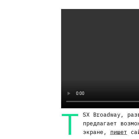
T
SX Broadway, раз
предлагает возмо
экране,
пишет
сай