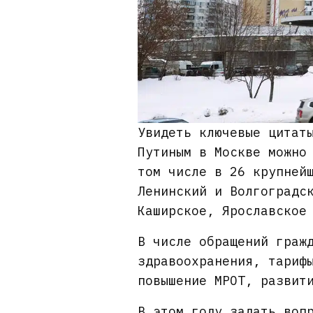
Увидеть ключевые цитат
Путиным в Москве можно
том числе в 26 крупней
Ленинский и Волгоградс
Каширское, Ярославское
В числе обращений граж
здравоохранения, тариф
повышение МРОТ, развит
В этом году задать воп