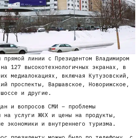
ы прямой линии с Президентом Владимиром
 на 127 высокотехнологичных экранах, в
ших медиалокациях, включая Кутузовский,
кий проспекты, Варшавское, Новорижское,
 шоссе и другие.
дан и вопросов СМИ – проблемы
ы на услуги ЖКХ и цены на продукты,
ие экономики и внутреннего туризма.
рос президенту можно было по телефону, с