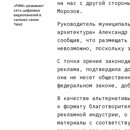
на нас с другой сторон
«РИМ» развивает
Морозов.
сеть цифровых
видеопанелей в
салонах связи
Руководитель муниципал
Теlе2
архитектура» Александр
сообщив, что размещать
невозможно, поскольку 
С точки зрения законод
реклама, подтвердила д
она не несет обществен
федеральном законе, до
В качестве альтернатив
к формату благотворите
рекламной индустрии, о
материалы с соответств