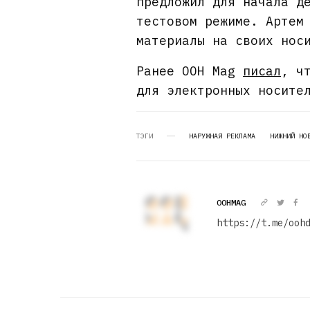
предложил для начала д
тестовом режиме. Артем
материалы на своих нос
Ранее OOH Mag
писал
, ч
для электронных носите
ТЭГИ
НАРУЖНАЯ РЕКЛАМА
НИЖНИЙ НО
OOHMAG
https://t.me/ooh