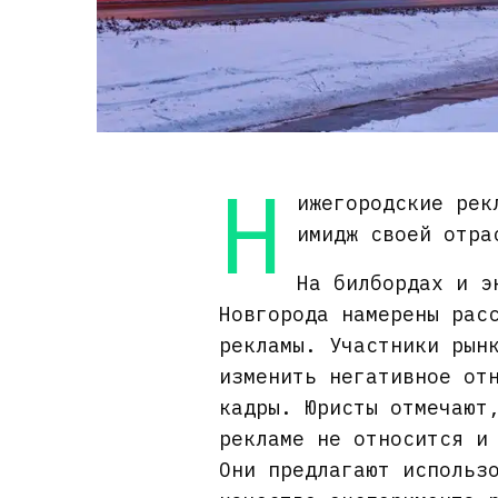
Н
ижегородские рек
имидж своей отр
На билбордах и э
Новгорода намерены рас
рекламы. Участники рын
изменить негативное от
кадры. Юристы отмечают
рекламе не относится и
Они предлагают использ