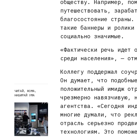
обществу. Например, по
путешествовать, зараба
благосостояние страны.
такие баннеры и ролики
социально значимые.
«Фактически речь идет 
среди населения», — от
Коллегу поддержал соуч
Он думает, что подобны
положительный имидж от
ЧИТАЙ, ФОМА,
НАБИРАЙ УМА
чрезмерно навязчивую, 
агентства. «Сегодня ин
многие думали, что рек
отрасль серьезно продв
технологиям. Это помож