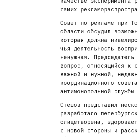
качестве эксперимента 
самих рекламораспростр
Совет по рекламе при Т
области обсудил возмож
которая должна нивелир
чья деятельность воспр
ненужная. Председатель
вопрос, относящийся к 
важной и нужной, недав
координационного совет
антимонопольной службы
Стешов представил неск
разработало петербургс
олицетворена, здоровае
с новой стороны и расс