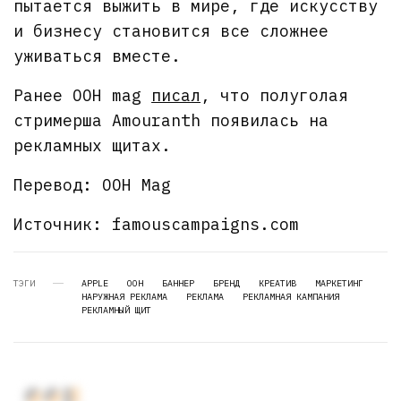
пытается выжить в мире, где искусству
и бизнесу становится все сложнее
уживаться вместе.
Ранее OOH mag
писа
л
, что полуголая
стримерша Amouranth появилась на
рекламных щитах.
Перевод: OOH Mag
Источник: famouscampaigns.com
ТЭГИ
APPLE
OOH
БАННЕР
БРЕНД
КРЕАТИВ
МАРКЕТИНГ
НАРУЖНАЯ РЕКЛАМА
РЕКЛАМА
РЕКЛАМНАЯ КАМПАНИЯ
РЕКЛАМНЫЙ ЩИТ