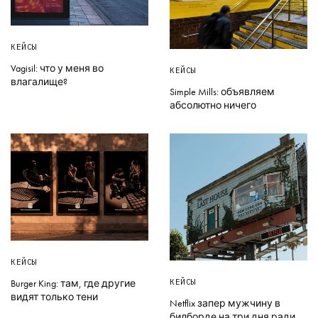
КЕЙСЫ
Vagisil: что у меня во
КЕЙСЫ
влагалище?
Simple Mills: объявляем
абсолютно ничего
КЕЙСЫ
КЕЙСЫ
Burger King: там, где другие
видят только тени
Netflix запер мужчину в
билборде на три дня ради