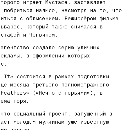
оторого играет Мустафа, заставляет
, побриться налысо, несмотря на то, что
риться с облысением. Режиссёром фильма
льварес, который также снимался в
устафой и Чегвином.
 агентство создало серию уличных
рекламы, в оформлении которых
ос.
g It» состоится в рамках подготовки
нце месяца третьего полнометражного
 Feathers» («Нечто с перьями»), в
тема горя.
 что социальный проект, запущенный в
нает молодым мужчинам уже известную
ами весело.