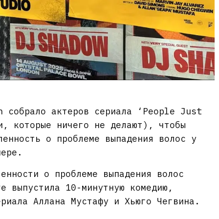
n собрало актеров сериала ‘People Just
и, которые ничего не делают), чтобы
ленность о проблеме выпадения волос у
нере.
ленности о проблеме выпадения волос
ve выпустила 10-минутную комедию,
ериала Аллана Мустафу и Хьюго Чегвина.