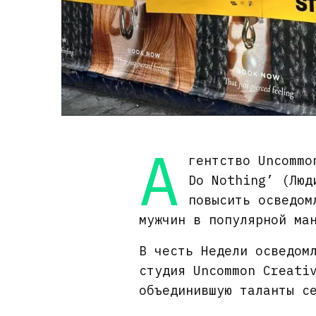
А
гентство Uncommo
Do Nothing’ (Люд
повысить осведом
мужчин в популярной ма
В честь Недели осведом
студия Uncommon Creati
объединившую таланты с