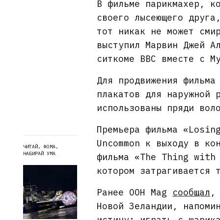
В фильме парикмахер, к
своего лысеющего друга
тот никак не может сми
выступил Марвин Джей А
ситкоме BBC вместе с М
Для продвижения фильма
плакатов для наружной 
использованы пряди вол
Премьера фильма «Losin
Uncommon к выходу в ко
ЧИТАЙ, ФОМА,
НАБИРАЙ УМА
фильма «The Thing with
котором затрагивается 
Ранее OOH Mag
сообщал
,
Новой Зеландии, напоми
истину: играть с шарик