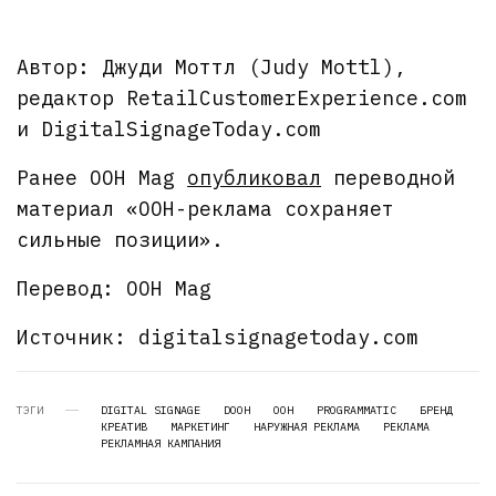
Автор: Джуди Моттл (Judy Mottl),
редактор RetailCustomerExperience.com
и DigitalSignageToday.com
Ранее OOH Mag
опубликовал
переводной
материал «OOH-реклама сохраняет
сильные позиции».
Перевод: OOH Mag
Источник: digitalsignagetoday.com
ТЭГИ
DIGITAL SIGNAGE
DOOH
OOH
PROGRAMMATIC
БРЕНД
КРЕАТИВ
МАРКЕТИНГ
НАРУЖНАЯ РЕКЛАМА
РЕКЛАМА
РЕКЛАМНАЯ КАМПАНИЯ