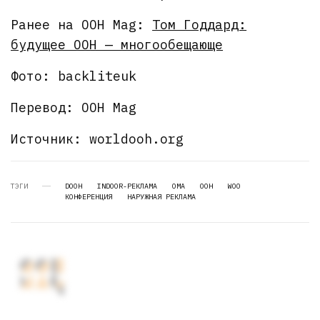
Ранее на OOH Mag:
Том Годдард:
будущее OOH — многообещающе
Фото: backliteuk
Перевод: OOH Mag
Источник: worldooh.org
ТЭГИ
DOOH
INDOOR-РЕКЛАМА
OMA
OOH
WOO
КОНФЕРЕНЦИЯ
НАРУЖНАЯ РЕКЛАМА