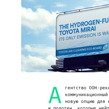
А
гентство OOH-рек
коммуникационный
новую опцию для 
и полотен, которые ней