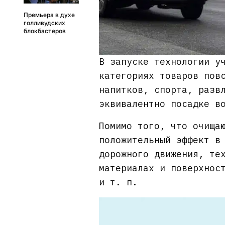
Премьера в духе
голливудских
блокбастеров
В запуске технологии у
категориях товаров пов
напитков, спорта, разв
эквивалентно посадке в
Помимо того, что очища
положительный эффект в
дорожного движения, те
материалах и поверхнос
и т. п.