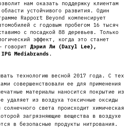
озволит нам оказать поддержку клиентам
 области устойчивого развития. Один
грамме Rapport Beyond компенсирует
втомобилей с годовым пробегом 16 тысяч
ставимо с посадкой 88 деревьев. Только
логический эффект, когда это станет
 — говорит
Дэрил Ли (Daryl Lee),
 IPG Mediabrands
.
ывать технологию весной 2017 года. С тех
ками совершенствовали ее для применения
печатные материалы наносится покрытие из
ое удаляет из воздуха токсичные оксиды
м солнечного света происходит химическая
которой загрязняющие вещества в воздухе
ются в безопасные продукты нитрования.