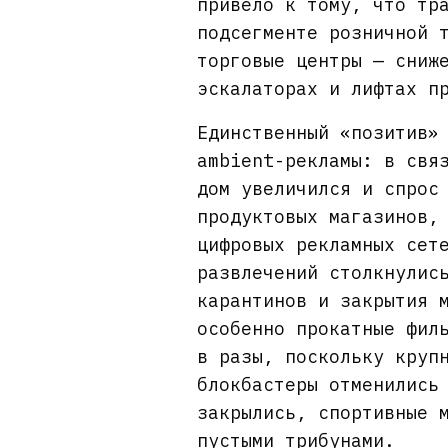
привело к тому, что тр
подсегменте розничной 
торговые центры — сниж
эскалаторах и лифтах п
Единственный «позитив»
ambient-рекламы: в свя
дом увеличился и спрос
продуктовых магазинов,
цифровых рекламных сет
развлечений столкнулис
карантинов и закрытия 
особенно прокатные фил
в разы, поскольку круп
блокбастеры отменились
закрылись, спортивные 
пустыми трибунами.