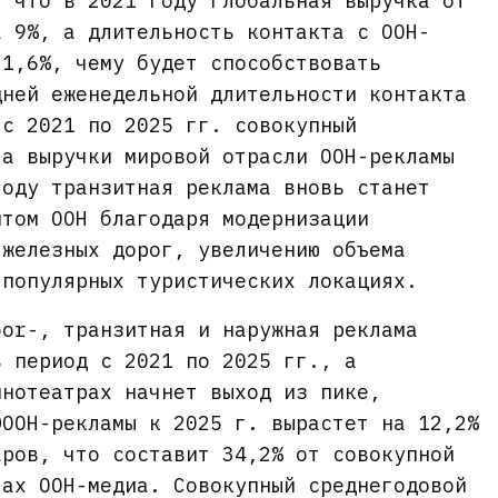
, что в 2021 году глобальная выручка от
а 9%, а длительность контакта с OOH-
 1,6%, чему будет способствовать
дней еженедельной длительности контакта
 с 2021 по 2025 гг. совокупный
та выручки мировой отрасли OOH-рекламы
году транзитная реклама вновь станет
нтом OOH благодаря модернизации
 железных дорог, увеличению объема
 популярных туристических локациях.
oor-, транзитная и наружная реклама
в период с 2021 по 2025 гг., а
инотеатрах начнет выход из пике,
DOOH-рекламы к 2025 г. вырастет на 12,2%
аров, что составит 34,2% от совокупной
тах OOH-медиа. Совокупный среднегодовой