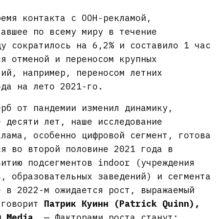
ремя контакта с OOH-рекламой,
тавшее по всему миру в течение
ду сократилось на 6,2% и составило 1 час
ся отменой и переносом крупных
тий, например, переносом летних
ода на лето 2021-го.
ерб от пандемии изменил динамику,
е десяти лет, наше исследование
клама, особенно цифровой сегмент, готова
ся во второй половине 2021 года в
витию подсегментов indoor (учреждения
в, образовательных заведений) и сегмента
е в 2022-м ожидается рост, выражаемый
 говорит
Патрик Куинн (Patrick Quinn),
Q Media
. — Факторами роста станут: