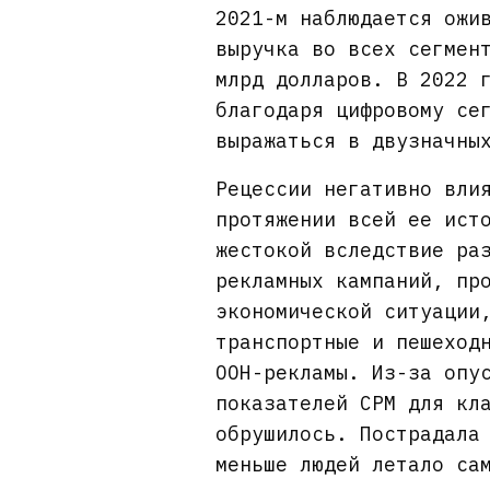
2021-м наблюдается ожи
выручка во всех сегмен
млрд долларов. В 2022 
благодаря цифровому се
выражаться в двузначны
Рецессии негативно вли
протяжении всей ее ист
жестокой вследствие ра
рекламных кампаний, пр
экономической ситуации
транспортные и пешеход
OOH-рекламы. Из-за опу
показателей CPM для кл
обрушилось. Пострадала
меньше людей летало са