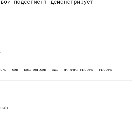
овой подсегмент демонстрирует
а
u
OMD
OOH
RUSS OUTDOOR
АДВ
НАРУЖНАЯ РЕКЛАМА
РЕКЛАМА
dooh