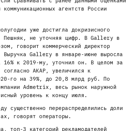
если сравнивать с ранее данными оценками
й коммуникационных агентств России
полугодии уже достигла докризисного
л Пешняк, не уточняя цифр. В Gallery в
озом, говорит коммерческий директор
. Выручка Gallery в январе-июне выросла
а 16% к 2019-му, уточнил он. В целом за
, согласно АКАР, увеличился к
020-го на 39%, до 20,8 млрд руб. По
омпании Admetrix, весь рынок наружной
зисный уровень к концу июля.
оду существенно перераспределились доли
тах, говорят операторы.
на, топ-3 категорий рекламодателей