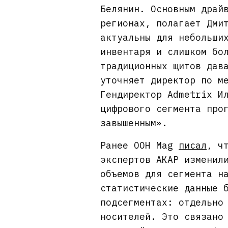
Белянин. Основным драй
регионах, полагает Дми
актуальны для небольши
инвентаря и слишком бо
традиционных щитов дав
уточняет директор по м
Гендиректор Admetrix И
цифрового сегмента про
завышенным».
Ранее OOH Mag
писал
, ч
экспертов АКАР изменил
объемов для сегмента н
статистические данные 
подсегментах: отдельно
носителей. Это связано