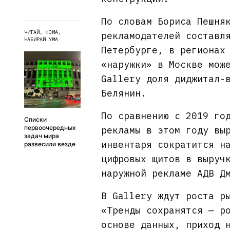
По словам Бориса Пешня
ЧИТАЙ, ФОМА,
рекламодателей составл
НАБИРАЙ УМА
Петербурге, в регионах
«наружки» в Москве мож
Gallery доля диджитал-
Белянин.
По сравнению с 2019 го
Списки
первоочередных
рекламы в этом году вы
задач мира
инвентаря сократится н
развесили везде
цифровых щитов в выруч
наружной рекламе АДВ Д
В Gallery ждут роста р
«Тренды сохранятся — р
основе данных, приход 