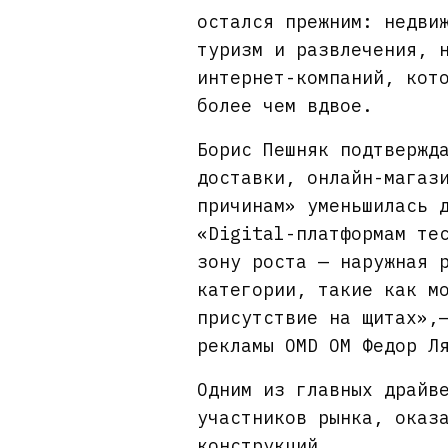
остался прежним: недви
туризм и развлечения, 
интернет-компаний, кот
более чем вдвое.
Борис Пешняк подтвержд
доставки, онлайн-магаз
причинам» уменьшилась 
«Digital-платформам те
зону роста — наружная 
категории, такие как м
присутствие на щитах»,
рекламы OMD OM Федор Л
Одним из главных драйв
участников рынка, оказ
конструкций.