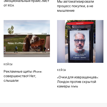
Эмоциональный прайс-лист
Мы автоматизировали
от IKEA
процесс покупки, а не
мышление
КЕЙСЫ
КЕЙСЫ
Рекламные щиты iPhone:
совершенство? Нет,
«Очки для извращенцев»:
слышали
Лондон против скрытой
камеры Meta