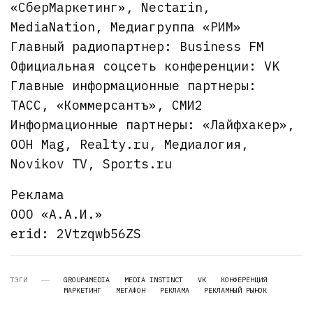
«СберМаркетинг», Nectarin,
MediaNation, Медиагруппа «РИМ»
Главный радиопартнер: Business FM
Официальная соцсеть конференции: VK
Главные информационные партнеры:
ТАСС, «Коммерсантъ», СМИ2
Информационные партнеры: «Лайфхакер»,
OOH Mag, Realty.ru, Медиалогия,
Novikov TV, Sports.ru
Реклама
ООО «А.А.И.»
erid: 2Vtzqwb56ZS
ТЭГИ
GROUP4MEDIA
MEDIA INSTINCT
VK
КОНФЕРЕНЦИЯ
МАРКЕТИНГ
МЕГАФОН
РЕКЛАМА
РЕКЛАМНЫЙ РЫНОК