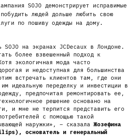
кампания SOJO демонстрирует исправимые
 побудить людей дольше любить свою
слуги по пошиву одежды на дому.
ь SOJO на экранах JCDecaux в Лондоне.
гать более взвешенный подход к
Хотя экологичная мода часто
дорогая и недоступная для большинства
отим встречать клиентов там, где они
 им идеальную переделку и инвестиции в
одежду, предпочитая ремонтировать ее,
технологичное решение основано на
ти, и мне не терпится представить его
потребителей с помощью такой
ывающей наружки», – сказала
Жозефина
ilips), основатель и генеральный