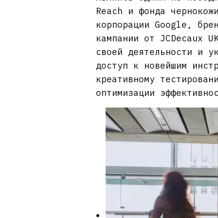
Reach и фонда чернокож
корпорации Google, бре
кампании от JCDecaux U
своей деятельности и у
доступ к новейшим инст
креативному тестирован
оптимизации эффективно