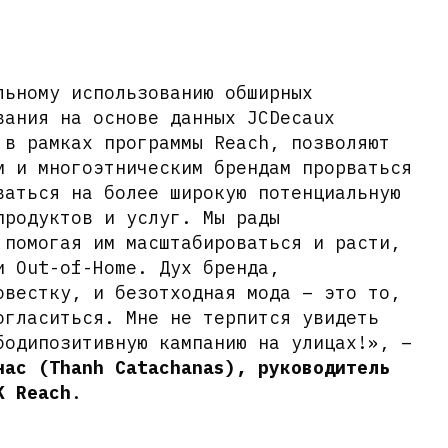
льному использованию обширных
вания на основе данных JCDecaux
 в рамках программы Reach, позволяют
м и многоэтническим брендам прорваться
ваться на более широкую потенциальную
продуктов и услуг. Мы рады
 помогая им масштабироваться и расти,
и Out-of-Home. Дух бренда,
овестку, и безотходная мода – это то,
огласиться. Мне не терпится увидеть
бодипозитивную кампанию на улицах!», –
нас (Thanh Catachanas), руководитель
K Reach
.