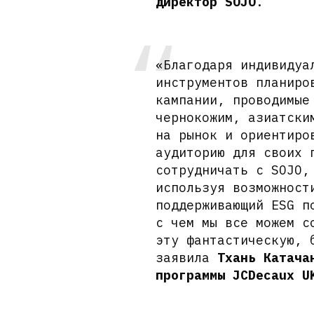
директор SOJO
.
«Благодаря индивидуа
инструментов планиро
кампании, проводимые
чернокожим, азиатски
на рынок и ориентиро
аудиторию для своих 
сотрудничать с SOJO,
используя возможност
поддерживающий ESG п
с чем мы все можем с
эту фантастическую, 
заявила
Тхань Катача
программы JCDecaux U