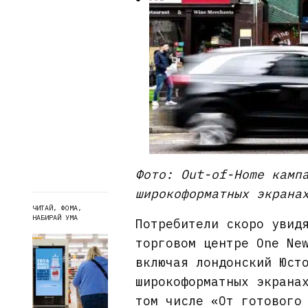
Фото: Out-of-Home камп
широкоформатных экрана
ЧИТАЙ, ФОМА,
НАБИРАЙ УМА
Потребители скоро увид
торговом центре One Ne
включая лондонский Юст
широкоформатных экрана
том числе «От готового