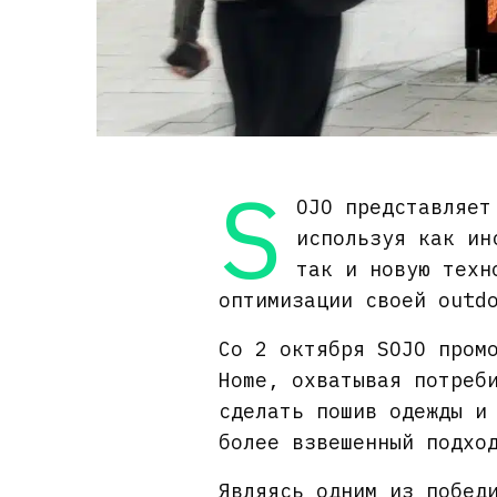
S
OJO представляет
используя как ин
так и новую техн
оптимизации своей outd
Со 2 октября SOJO пром
Home, охватывая потреб
сделать пошив одежды и
более взвешенный подхо
Являясь одним из побед