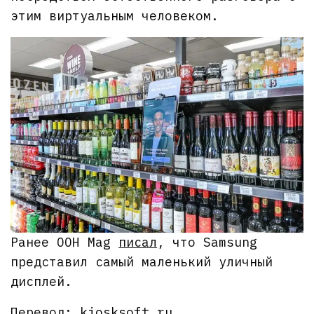
этим виртуальным человеком.
Ранее OOH Mag
писал
, что Samsung
представил самый маленький уличный
дисплей.
Перевод:
kiosksoft.ru