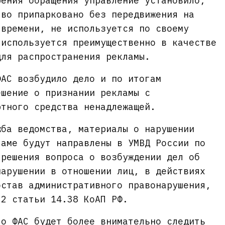
рения обращения управление установило,
тво припарковано без передвижения на
 времени, не используется по своему
 используется преимущественно в качестве
для распространения рекламы.
ФАС возбудило дело и по итогам
ешение о признании рекламы с
ртного средства ненадлежащей.
жба ведомства, материалы о нарушении
ламе будут направлены в УМВД России по
 решения вопроса о возбуждении дел об
нарушении в отношении лиц, в действиях
остав административного правонарушения,
 2 статьи 14.38 КоАП РФ.
то ФАС будет более внимательно следить