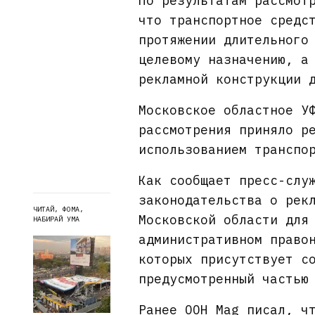
По результатам рассмот
что транспортное средс
протяжении длительного
целевому назначению, а
рекламной конструкции 
Московское областное У
рассмотрения приняло р
использованием транспо
Как сообщает пресс-слу
законодательства о рек
ЧИТАЙ, ФОМА,
Московской области для
НАБИРАЙ УМА
административном право
которых присутствует с
предусмотренный частью
Ранее OOH Mag
писал
, ч