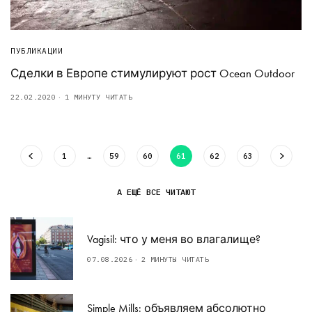
ПУБЛИКАЦИИ
Сделки в Европе стимулируют рост Ocean Outdoor
22.02.2020
1 МИНУТУ ЧИТАТЬ
1
…
59
60
61
62
63
А ЕЩЁ ВСЕ ЧИТАЮТ
Vagisil: что у меня во влагалище?
07.08.2026
2 МИНУТЫ ЧИТАТЬ
Simple Mills: объявляем абсолютно