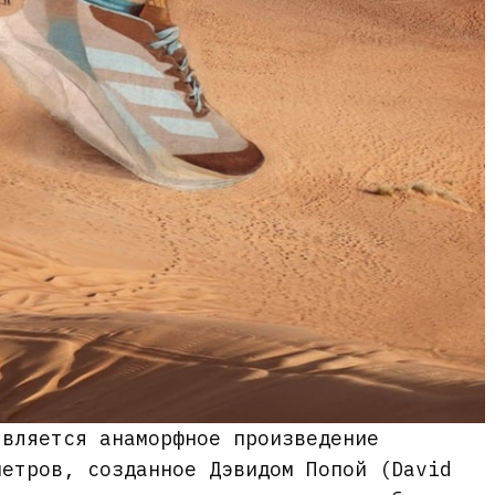
является анаморфное произведение
метров, созданное Дэвидом Попой (David