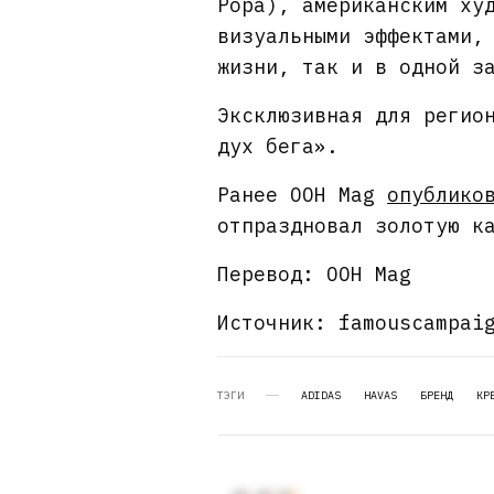
Popa), американским ху
визуальными эффектами,
жизни, так и в одной з
Эксклюзивная для регио
дух бега».
Ранее OOH Mag
опублико
отпраздновал золотую к
Перевод: OOH Mag
Источник: famouscampai
ТЭГИ
ADIDAS
HAVAS
БРЕНД
КР