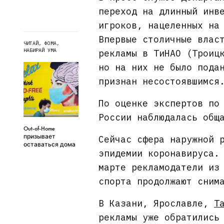
переход на длинный инв
игроков, нацеленных на
Впервые столичные влас
ЧИТАЙ, ФОМА,
НАБИРАЙ УМА
рекламы в ТиНАО (Троиц
но на них не было пода
признан несостоявшимся
По оценке экспертов по
России наблюдалась общ
Out-of-Home
призывает
Сейчас сфера наружной 
оставаться дома
эпидемии коронавируса.
марте рекламодатели из
спорта продолжают сним
В Казани, Ярославле,
Т
рекламы уже обратились