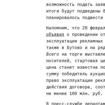
возможность подать зая
итоги будут подведены 
планировалось подвест
Напомним, что 28 февра
объявил
о проведении от
эксплуатации рекламных
также в Бутово и на ря
Всего на торги выставл
носителей, стартовая ц
цена станет известна п
сумму победитель аукци
право эксплуатации рек
действия договора, соо
не менее 100 млн. руб.
В пресс-службе департа