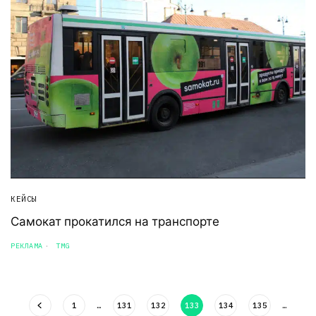
КЕЙСЫ
Самокат прокатился на транспорте
РЕКЛАМА
TMG
1
…
131
132
133
134
135
…